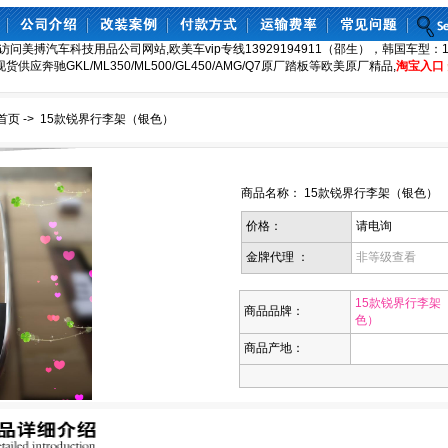
访问美搏汽车科技用品公司网站,欧美车vip专线13929194911（邵生），韩国车型：130
8,现货供应奔驰GKL/ML350/ML500/GL450/AMG/Q7原厂踏板等欧美原厂精品,
淘宝入口
首页
->
15款锐界行李架（银色）
商品名称： 15款锐界行李架（银色） （
价格：
请电询
金牌代理 ：
非等级查看
15款锐界行李架
商品品牌：
色）
商品产地：