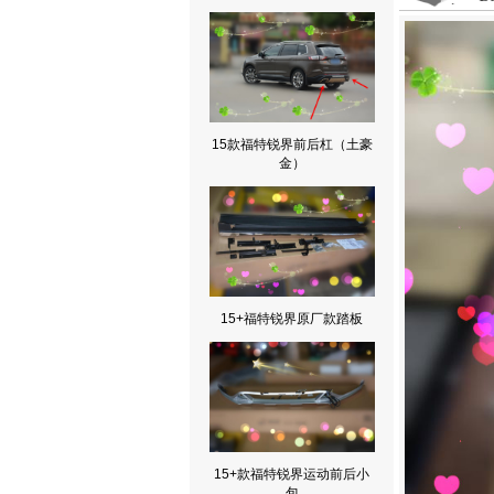
15款福特锐界前后杠（土豪
金）
15+福特锐界原厂款踏板
15+款福特锐界运动前后小
包