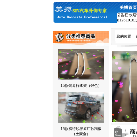
公告栏:欢迎
8126101
您的位置：
15款锐界行李架（银色）
15款福特锐界原厂款踏板
（土豪金）