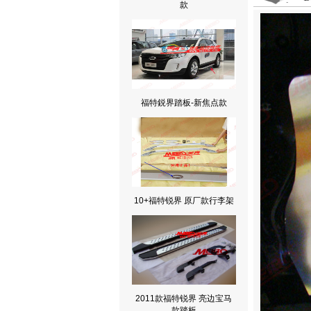
款
福特鋭界踏板-新焦点款
10+福特锐界 原厂款行李架
2011款福特锐界 亮边宝马
款踏板