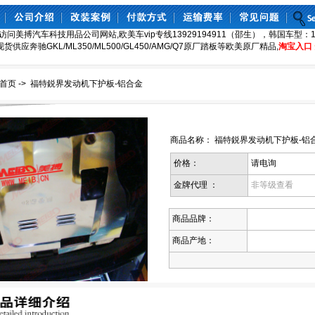
访问美搏汽车科技用品公司网站,欧美车vip专线13929194911（邵生），韩国车型：130
8,现货供应奔驰GKL/ML350/ML500/GL450/AMG/Q7原厂踏板等欧美原厂精品,
淘宝入口
首页
->
福特鋭界发动机下护板-铝合金
商品名称： 福特鋭界发动机下护板-铝合
价格：
请电询
金牌代理 ：
非等级查看
商品品牌：
商品产地：