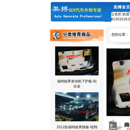
公告栏:欢迎
8126101
您的位置：
福特鋭界发动机下护板-铝
合金
2012款福特鋭界踏板-锐翔