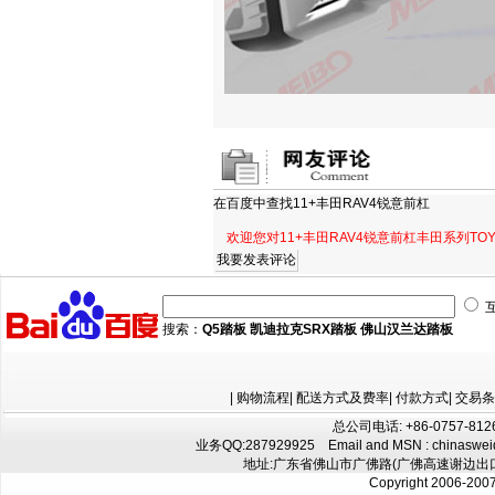
在百度中查找
11+丰田RAV4锐意前杠
欢迎您对11+丰田RAV4锐意前杠丰田系列T
搜索：
Q5踏板
凯迪拉克SRX踏板
佛山汉兰达踏板
|
购物流程
|
配送方式及费率
|
付款方式
|
交易条
总公司电话: +86-0757-8126
业务QQ:
287929925
Email and MSN : chinaswe
地址:广东省佛山市广佛路(广佛高速谢边出口往
Copyright 2006-200