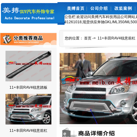
公告栏:欢迎访问美搏汽车科技用品公司网站,欧美车
81261018,现货供应奔驰GKL/ML350/ML50
您的位置：
首页
->
11+丰田RAV4锐意前杠
11+丰田RAV4锐意踏板
11+丰田RAV4锐意前杠