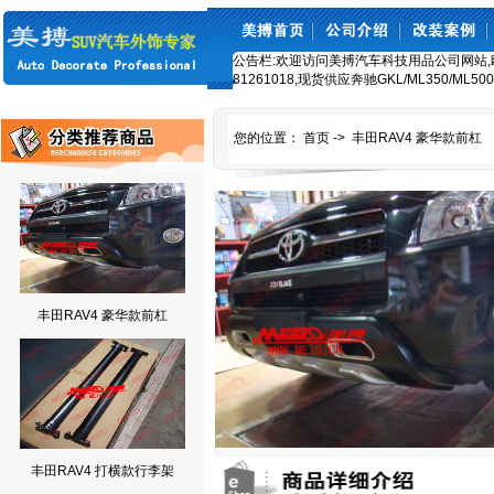
公告栏:欢迎访问美搏汽车科技用品公司网站,欧美车
81261018,现货供应奔驰GKL/ML350/ML50
您的位置：
首页
->
丰田RAV4 豪华款前杠
丰田RAV4 豪华款前杠
丰田RAV4 打横款行李架