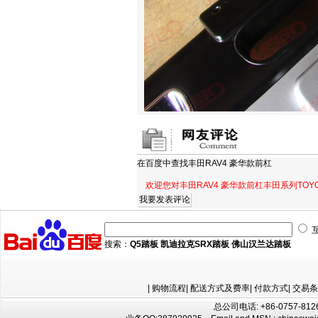
在百度中查找
丰田RAV4 豪华款前杠
欢迎您对丰田RAV4 豪华款前杠丰田系列TO
搜索：
Q5踏板
凯迪拉克SRX踏板
佛山汉兰达踏板
|
购物流程
|
配送方式及费率
|
付款方式
|
交易条
总公司电话: +86-0757-8126