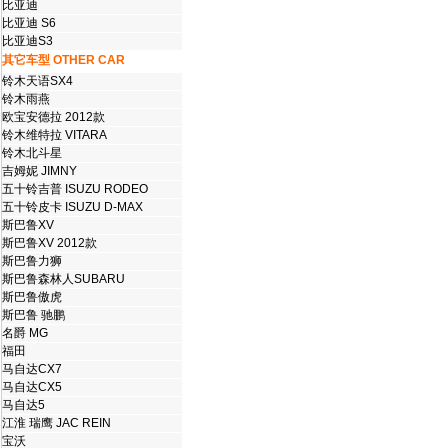
比亚迪
比亚迪 S6
比亚迪S3
其它车型 OTHER CAR
铃木天语SX4
铃木雨燕
欧宝安德拉 2012款
铃木维特拉 VITARA
铃木北斗星
吉姆妮 JIMNY
五十铃吉普 ISUZU RODEO
五十铃皮卡 ISUZU D-MAX
斯巴鲁XV
斯巴鲁XV 2012款
斯巴鲁力狮
斯巴鲁森林人SUBARU
斯巴鲁傲虎
斯巴鲁 驰鹏
名爵 MG
福田
马自达CX7
马自达CX5
马自达5
江淮 瑞鹰 JAC REIN
宝沃