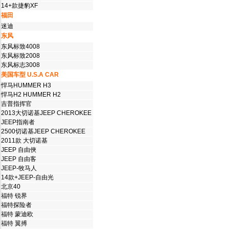
14+款捷豹XF
福田
迷迪
东风
东风标致4008
东风标致2008
东风标志3008
美国车型 U.S.A CAR
悍马HUMMER H3
悍马H2 HUMMER H2
吉普指挥官
2013大切诺基JEEP CHEROKEE
JEEP指南者
2500切诺基JEEP CHEROKEE
2011款 大切诺基
JEEP 自由俠
JEEP 自由客
JEEP-牧马人
14款+JEEP-自由光
北京40
福特 锐界
福特探险者
福特 蒙迪欧
福特 翼搏