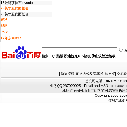
16款玛莎拉蒂levante
73英寸五代面板包
79英寸五代面板包
宾利
理想
CS75
17年东南Dx7
搜索：
Q5踏板
凯迪拉克XT5踏板
佛山汉兰达踏板
|
购物流程
|
配送方式及费率
|
付款方式
|
交易条
总公司电话: +86-0757-8126
业务QQ:
287929925
Email and MSN : chinaswe
地址:广东省佛山市广佛路(广佛高速谢边出口往
Copyright 2006-200
信息产业部I