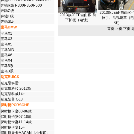
奔驰GL350GL400GL500W166
奔驰R级 R300R350R500
奔驰C级
2013款JEEP自由客-
2013款JEEP自由客-前
奔驰E级
拉手、后视镜罩（电
下护板（电镀）
奔驰S级
镀）
宝马BMW
首页 上页 下页 
宝马X1
宝马X3
宝马X5
宝马MINI
宝马X6
宝马X4
宝马5系
宝马3系
别克BUICK
别克昂科雷
别克昂科拉 2012款
别克昂科威14+
别克陆尊 GL8
保时捷PORSCHE
保时捷卡宴00-06款
保时捷卡宴07-10款
保时捷卡宴11-14款
保时捷卡宴15+
保时捷曼卡MACAN（小卡宴）