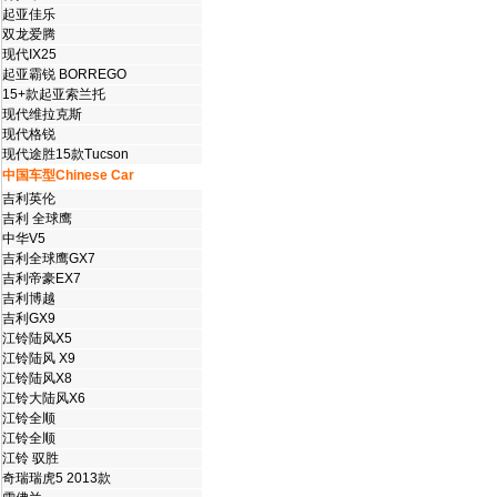
起亚佳乐
双龙爱腾
现代IX25
起亚霸锐 BORREGO
15+款起亚索兰托
现代维拉克斯
现代格锐
现代途胜15款Tucson
中国车型Chinese Car
吉利英伦
吉利 全球鹰
中华V5
吉利全球鹰GX7
吉利帝豪EX7
吉利博越
吉利GX9
江铃陆风X5
江铃陆风 X9
江铃陆风X8
江铃大陆风X6
江铃全顺
江铃全顺
江铃 驭胜
奇瑞瑞虎5 2013款