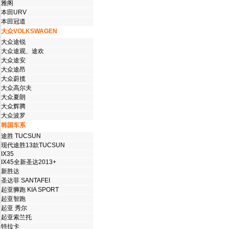
雅阁
本田URV
本田冠道
大众VOLKSWAGEN
大众途锐
大众途观、途欢
大众途安
大众途昂
大众蔚揽
大众高尔夫
大众夏朗
大众辉腾
大众波罗
韩国车系
途胜 TUCSUN
现代途胜13款TUCSUN
IX35
IX45全新圣达2013+
新胜达
圣达菲 SANTAFEI
起亚狮跑 KIA SPORT
起亚智跑
起亚 秀尔
起亚索兰托
特拉卡