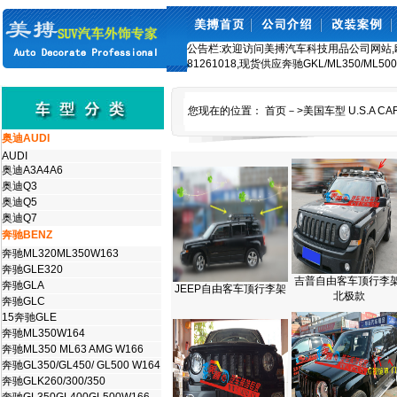
公告栏:欢迎访问美搏汽车科技用品公司网站,欧美车
81261018,现货供应奔驰GKL/ML350/ML5
您现在的位置：
首页
－>
美国车型 U.S.A CA
奥迪AUDI
AUDI
奥迪A3A4A6
奥迪Q3
奥迪Q5
奥迪Q7
奔驰BENZ
奔驰ML320ML350W163
奔驰GLE320
吉普自由客车顶行李架
奔驰GLA
JEEP自由客车顶行李架
北极款
奔驰GLC
15奔驰GLE
奔驰ML350W164
奔驰ML350 ML63 AMG W166
奔驰GL350/GL450/ GL500 W164
奔驰GLK260/300/350