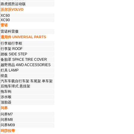
路虎揽胜运动版
沃尔沃VOLVO
XC60
XC90
雷诺
雷诺科雷傲
通用件 UNIVERSAL PARTS
行李箱行李框
行李架 ROOF
踏板 SIDE STEP
备胎罩 SPACE TIRE COVER
越野用品 4WD ACCESSORIES
灯具 LAMP
绞盘
汽车车载自行车架 车尾架 单车架
后拖车球式 悬挂架
拖车钩
涉水喉
顶胎器
问界
问界M7
问界M8
问界M09
玛莎拉蒂