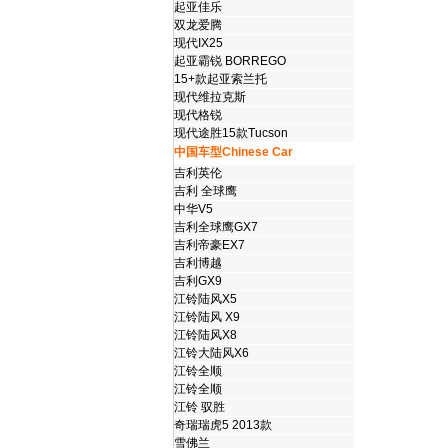
起亚佳乐
双龙爱腾
现代IX25
起亚霸锐 BORREGO
15+款起亚索兰托
现代维拉克斯
现代格锐
现代途胜15款Tucson
中国车型Chinese Car
吉利英伦
吉利 全球鹰
中华V5
吉利全球鹰GX7
吉利帝豪EX7
吉利博越
吉利GX9
江铃陆风X5
江铃陆风 X9
江铃陆风X8
江铃大陆风X6
江铃全顺
江铃全顺
江铃 驭胜
奇瑞瑞虎5 2013款
雪佛兰