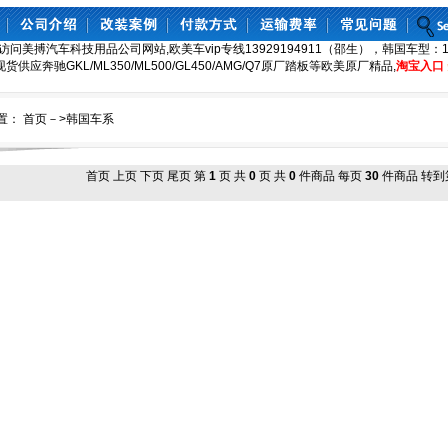
访问美搏汽车科技用品公司网站,欧美车vip专线13929194911（邵生），韩国车型：130
8,现货供应奔驰GKL/ML350/ML500/GL450/AMG/Q7原厂踏板等欧美原厂精品,
淘宝入口
置：
首页
－>
韩国车系
首页 上页 下页 尾页 第
1
页 共
0
页 共
0
件商品 每页
30
件商品 转