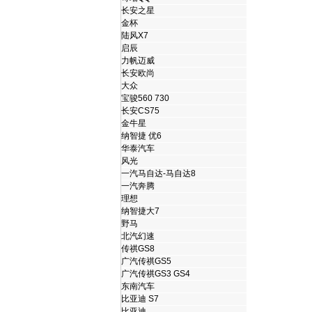
长安之星
金杯
陆风X7
启辰
力帆迈威
长安欧尚
大众
宝骏560 730
长安CS75
金牛星
纳智捷 优6
华泰汽车
风光
一汽马自达-马自达8
一汽奔腾
理想
纳智捷大7
野马
北汽幻速
传祺GS8
广汽传祺GS5
广汽传祺GS3 GS4
东南汽车
比亚迪 S7
比亚迪