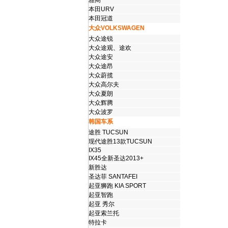
雅阁
本田URV
本田冠道
大众VOLKSWAGEN
大众途锐
大众途观、途欢
大众途安
大众途昂
大众蔚揽
大众高尔夫
大众夏朗
大众辉腾
大众波罗
韩国车系
途胜 TUCSUN
现代途胜13款TUCSUN
IX35
IX45全新圣达2013+
新胜达
圣达菲 SANTAFEI
起亚狮跑 KIA SPORT
起亚智跑
起亚 秀尔
起亚索兰托
特拉卡