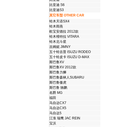
比亚迪 S6
比亚迪S3
其它车型 OTHER CAR
铃木天语SX4
铃木雨燕
欧宝安德拉 2012款
铃木维特拉 VITARA
铃木北斗星
吉姆妮 JIMNY
五十铃吉普 ISUZU RODEO
五十铃皮卡 ISUZU D-MAX
斯巴鲁XV
斯巴鲁XV 2012款
斯巴鲁力狮
斯巴鲁森林人SUBARU
斯巴鲁傲虎
斯巴鲁 驰鹏
名爵 MG
福田
马自达CX7
马自达CX5
马自达5
江淮 瑞鹰 JAC REIN
宝沃