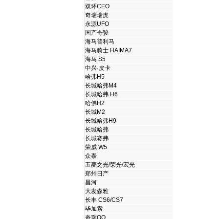
双环CEO
奇瑞瑞虎
永源UFO
国产奇骏
海马普利马
海马骑士 HAIMA7
海马 S5
中兴·皮卡
哈弗H5
长城哈弗M4
长城哈弗 H6
哈佛H2
长城M2
长城哈弗H9
长城哈弗
长城赛弗
荣威 W5
众泰
五菱之光/荣光/宏光
郑州日产
昌河
大发森雅
长丰 CS6/CS7
毕加索
奇瑞QQ