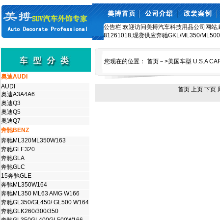
公告栏:欢迎访问美搏汽车科技用品公司网站,欧美车
81261018,现货供应奔驰GKL/ML350/ML5
您现在的位置：
首页
－>
美国车型 U.S.A CA
奥迪AUDI
AUDI
首页 上页 下页 
奥迪A3A4A6
奥迪Q3
奥迪Q5
奥迪Q7
奔驰BENZ
奔驰ML320ML350W163
奔驰GLE320
奔驰GLA
奔驰GLC
15奔驰GLE
奔驰ML350W164
奔驰ML350 ML63 AMG W166
奔驰GL350/GL450/ GL500 W164
奔驰GLK260/300/350