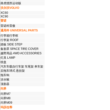
路虎揽胜运动版
沃尔沃VOLVO
XC60
XC90
雷诺
雷诺科雷傲
通用件 UNIVERSAL PARTS
行李箱行李框
行李架 ROOF
踏板 SIDE STEP
备胎罩 SPACE TIRE COVER
越野用品 4WD ACCESSORIES
灯具 LAMP
绞盘
汽车车载自行车架 车尾架 单车架
后拖车球式 悬挂架
拖车钩
涉水喉
顶胎器
问界
问界M7
问界M8
问界M09
玛莎拉蒂