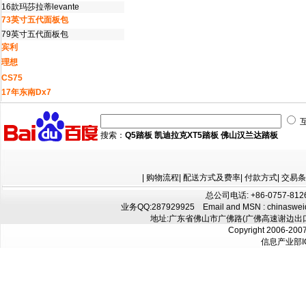
16款玛莎拉蒂levante
73英寸五代面板包
79英寸五代面板包
宾利
理想
CS75
17年东南Dx7
搜索：
Q5踏板
凯迪拉克XT5踏板
佛山汉兰达踏板
|
购物流程
|
配送方式及费率
|
付款方式
|
交易条
总公司电话: +86-0757-8126
业务QQ:
287929925
Email and MSN : chinaswe
地址:广东省佛山市广佛路(广佛高速谢边出口往
Copyright 2006-200
信息产业部I