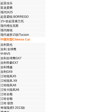
起亚佳乐
双龙爱腾
现代IX25
起亚霸锐 BORREGO
15+款起亚索兰托
现代维拉克斯
现代格锐
现代途胜15款Tucson
中国车型Chinese Car
吉利英伦
吉利 全球鹰
中华V5
吉利全球鹰GX7
吉利帝豪EX7
吉利博越
吉利GX9
江铃陆风X5
江铃陆风 X9
江铃陆风X8
江铃大陆风X6
江铃全顺
江铃全顺
江铃 驭胜
奇瑞瑞虎5 2013款