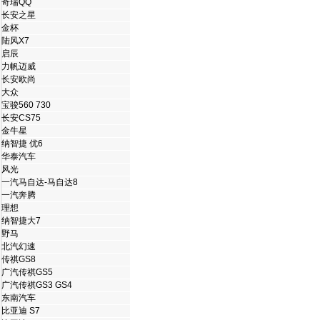
奇瑞QQ
长安之星
金杯
陆风X7
启辰
力帆迈威
长安欧尚
大众
宝骏560 730
长安CS75
金牛星
纳智捷 优6
华泰汽车
风光
一汽马自达-马自达8
一汽奔腾
理想
纳智捷大7
野马
北汽幻速
传祺GS8
广汽传祺GS5
广汽传祺GS3 GS4
东南汽车
比亚迪 S7