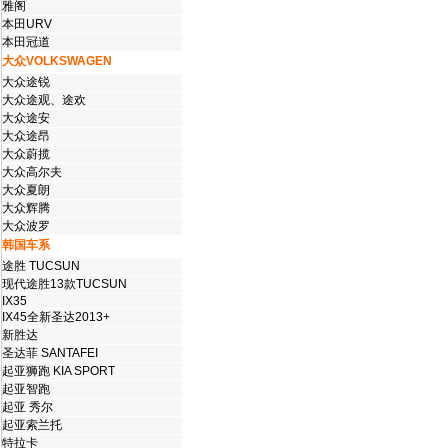
雅阁
本田URV
本田冠道
大众VOLKSWAGEN
大众途锐
大众途观、途欢
大众途安
大众途昂
大众蔚揽
大众高尔夫
大众夏朗
大众辉腾
大众波罗
韩国车系
途胜 TUCSUN
现代途胜13款TUCSUN
IX35
IX45全新圣达2013+
新胜达
圣达菲 SANTAFEI
起亚狮跑 KIA SPORT
起亚智跑
起亚 秀尔
起亚索兰托
特拉卡