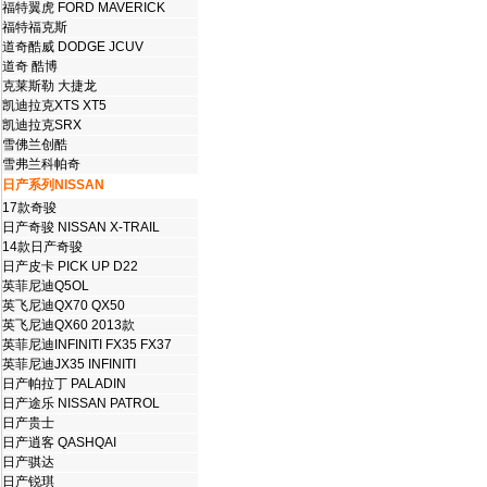
福特翼虎 FORD MAVERICK
福特福克斯
道奇酷威 DODGE JCUV
道奇 酷博
克莱斯勒 大捷龙
凯迪拉克XTS XT5
凯迪拉克SRX
雪佛兰创酷
雪弗兰科帕奇
日产系列NISSAN
17款奇骏
日产奇骏 NISSAN X-TRAIL
14款日产奇骏
日产皮卡 PICK UP D22
英菲尼迪Q5OL
英飞尼迪QX70 QX50
英飞尼迪QX60 2013款
英菲尼迪INFINITI FX35 FX37
英菲尼迪JX35 INFINITI
日产帕拉丁 PALADIN
日产途乐 NISSAN PATROL
日产贵士
日产逍客 QASHQAI
日产骐达
日产锐琪