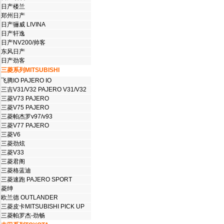
日产楼兰
郑州日产
日产骊威 LIVINA
日产轩逸
日产NV200/帅客
东风日产
日产劲客
三菱系列MITSUBISHI
飞腾IO PAJERO IO
三吉V31/V32 PAJERO V31/V32
三菱V73 PAJERO
三菱V75 PAJERO
三菱帕杰罗v97/v93
三菱V77 PAJERO
三菱V6
三菱劲炫
三菱V33
三菱君阁
三菱格蓝迪
三菱速跑 PAJERO SPORT
菱绅
欧兰德 OUTLANDER
三菱皮卡MITSUBISHI PICK UP
三菱帕罗杰-劲畅