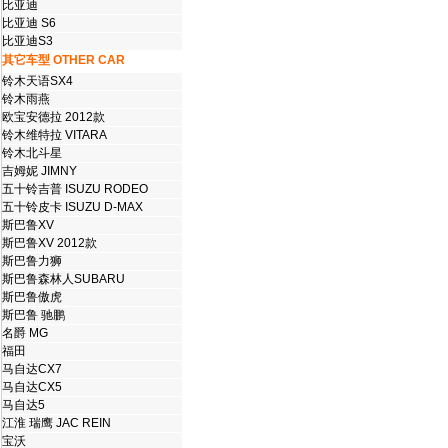
比亚迪
比亚迪 S6
比亚迪S3
其它车型 OTHER CAR
铃木天语SX4
铃木雨燕
欧宝安德拉 2012款
铃木维特拉 VITARA
铃木北斗星
吉姆妮 JIMNY
五十铃吉普 ISUZU RODEO
五十铃皮卡 ISUZU D-MAX
斯巴鲁XV
斯巴鲁XV 2012款
斯巴鲁力狮
斯巴鲁森林人SUBARU
斯巴鲁傲虎
斯巴鲁 驰鹏
名爵 MG
福田
马自达CX7
马自达CX5
马自达5
江淮 瑞鹰 JAC REIN
宝沃