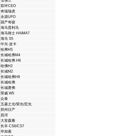
雪佛兰
双环CEO
奇瑞瑞虎
永源UFO
国产奇骏
海马普利马
海马骑士 HAIMA7
海马 S5
中兴·皮卡
哈弗H5
长城哈弗M4
长城哈弗 H6
哈佛H2
长城M2
长城哈弗H9
长城哈弗
长城赛弗
荣威 W5
众泰
五菱之光/荣光/宏光
郑州日产
昌河
大发森雅
长丰 CS6/CS7
毕加索