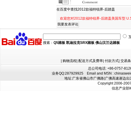
在百度中查找
2012款福特锐界-后踏盖
欢迎您对2012款福特锐界-后踏盖美国车型 U
搜索：
Q5踏板
凯迪拉克SRX踏板
佛山汉兰达踏板
|
购物流程
|
配送方式及费率
|
付款方式
|
交易条
总公司电话: +86-0757-8126
业务QQ:
287929925
Email and MSN : chinaswe
地址:广东省佛山市广佛路(广佛高速谢边出口往
Copyright 2006-200
信息产业部I