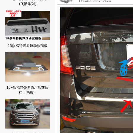
（飞酷系列）
15款福特锐界炫动款踏板
15+款福特锐界原厂款前后
杠（飞酷）