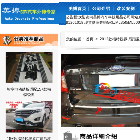
公告栏:欢迎访问美搏汽车科技用品公司网站,欧美车
81261018,现货供应奔驰GKL/ML350/ML5
您的位置：
首页
->
2012款福特锐界-后踏盖
智享电动踏板适配15+款福
特锐界
15+款福特锐界原厂前后杠