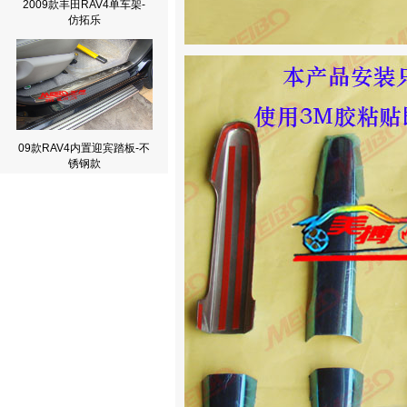
2009款丰田RAV4单车架-
仿拓乐
09款RAV4内置迎宾踏板-不
锈钢款