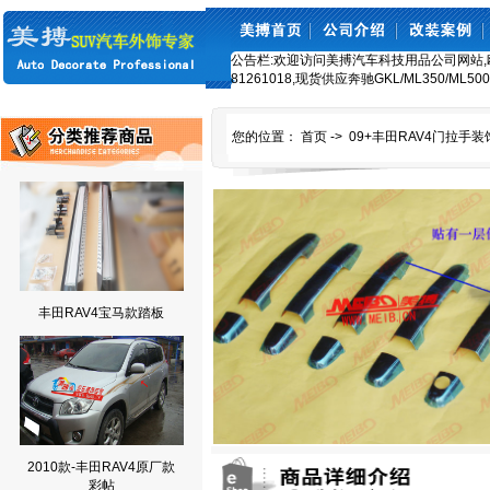
公告栏:欢迎访问美搏汽车科技用品公司网站,欧美车
81261018,现货供应奔驰GKL/ML350/ML5
您的位置：
首页
->
09+丰田RAV4门拉手装
丰田RAV4宝马款踏板
2010款-丰田RAV4原厂款
彩帖