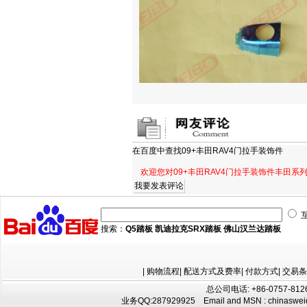
在百度中查找
09+丰田RAV4门拉手装饰件
欢迎您对09+丰田RAV4门拉手装饰件丰田系
搜索：
Q5踏板
凯迪拉克SRX踏板
佛山汉兰达踏板
|
购物流程
|
配送方式及费率
|
付款方式
|
交易条
总公司电话: +86-0757-8126
业务QQ:
287929925
Email and MSN : chinaswe