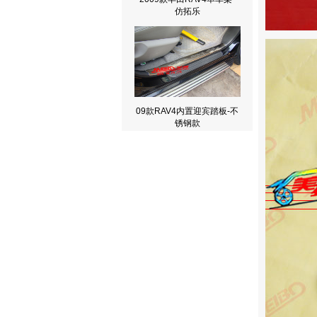
仿拓乐
09款RAV4内置迎宾踏板-不
锈钢款