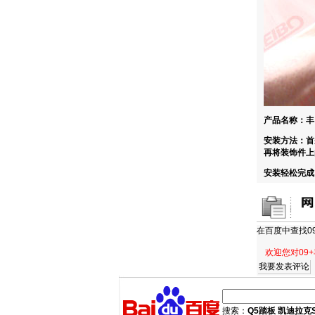
产品名称：丰
安装方法：首
再将装饰件上
安装轻松完成
在百度中查找
0
欢迎您对09
搜索：
Q5踏板
凯迪拉克