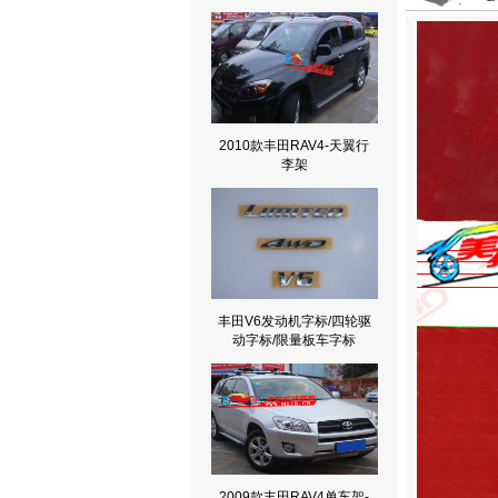
2010款丰田RAV4-天翼行
李架
丰田V6发动机字标/四轮驱
动字标/限量板车字标
2009款丰田RAV4单车架-