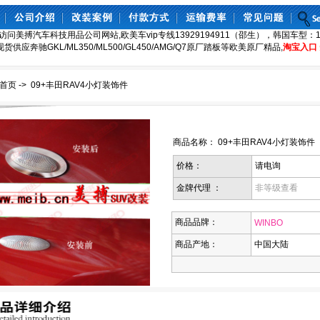
访问美搏汽车科技用品公司网站,欧美车vip专线13929194911（邵生），韩国车型：130
8,现货供应奔驰GKL/ML350/ML500/GL450/AMG/Q7原厂踏板等欧美原厂精品,
淘宝入口
首页
->
09+丰田RAV4小灯装饰件
商品名称： 09+丰田RAV4小灯装饰件
价格：
请电询
金牌代理 ：
非等级查看
商品品牌：
WINBO
商品产地：
中国大陆