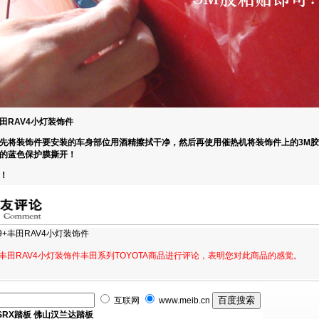
田RAV4小灯装饰件
先将装饰件要安装的车身部位用酒精擦拭干净，然后再使用催热机将装饰件上的3M
的蓝色保护膜撕开！
！
9+丰田RAV4小灯装饰件
+丰田RAV4小灯装饰件丰田系列TOYOTA商品进行评论，表明您对此商品的感觉。
互联网
www.meib.cn
SRX踏板
佛山汉兰达踏板