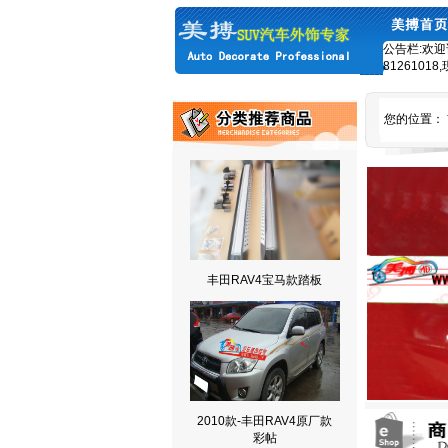
公告栏:欢迎
8126101
您的位置：
丰田RAV4宝马款踏板
2010款-丰田RAV4原厂款
彩帖