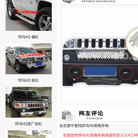
悍马H2 侧杠
悍马H2 前杠
悍马H2原厂前杠
在百度中查找
焊马H2前拖车钩
欢迎您对焊马H2前拖车钩美国车型 U.S.A 