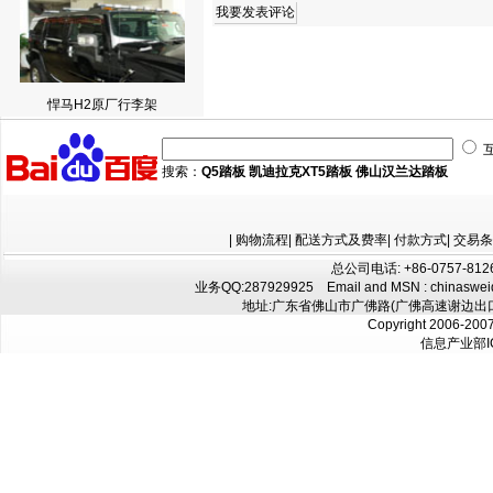
悍马H2原厂行李架
搜索：
Q5踏板
凯迪拉克XT5踏板
佛山汉兰达踏板
|
购物流程
|
配送方式及费率
|
付款方式
|
交易条
总公司电话: +86-0757-8126
业务QQ:
287929925
Email and MSN : chinaswe
地址:广东省佛山市广佛路(广佛高速谢边出口往
Copyright 2006-200
信息产业部I