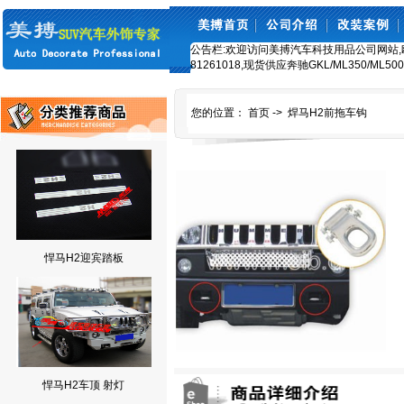
公告栏:欢迎访问美搏汽车科技用品公司网站,欧美车
81261018,现货供应奔驰GKL/ML350/ML5
您的位置：
首页
->
焊马H2前拖车钩
悍马H2迎宾踏板
悍马H2车顶 射灯